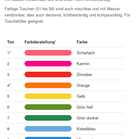
Farbige Tuschen (51 bis 56) sind auch mischbar und mit Wasser
verdünnbar, aber auch deckend, lichtbeständig und lichtpausfähig. Für
Tuschefüller geeignet.
Ton
Farbdarstellung¹
Farbe
1*
Scharlach
2
Karmin
3
Zinnober
4*
Orange
5
Gelb
6
Grün hell
7
Grün dunkel
8
Kobaltblau