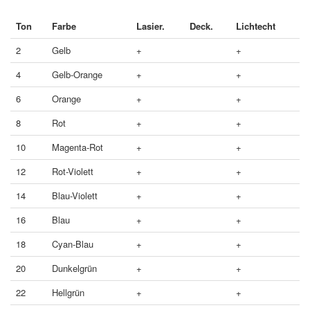
Ton
Farbe
Lasier.
Deck.
Lichtecht
2
Gelb
+
+
4
Gelb-Orange
+
+
6
Orange
+
+
8
Rot
+
+
10
Magenta-Rot
+
+
12
Rot-Violett
+
+
14
Blau-Violett
+
+
16
Blau
+
+
18
Cyan-Blau
+
+
20
Dunkelgrün
+
+
22
Hellgrün
+
+