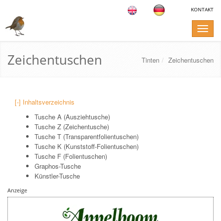
KONTAKT
Toggle
naviga
Zeichentuschen
Tinten
Zeichentuschen
[-] Inhaltsverzeichnis
Tusche A (Ausziehtusche)
Tusche Z (Zeichentusche)
Tusche T (Transparentfolientuschen)
Tusche K (Kunststoff-Folientuschen)
Tusche F (Folientuschen)
Graphos-Tusche
Künstler-Tusche
Anzeige