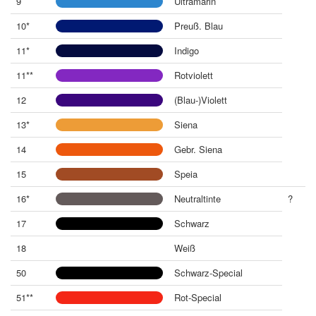
9
Ultramarin
10*
Preuß. Blau
11*
Indigo
11**
Rotviolett
12
(Blau-)Violett
13*
Siena
14
Gebr. Siena
15
Speia
16*
Neutraltinte
?
17
Schwarz
18
Weiß
50
Schwarz-Special
51**
Rot-Special