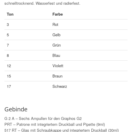
schnelltrocknend. Wasserfest und radierfest.
Ton
Farbe
3
Rot
5
Gelb
7
Grün
8
Blau
12
Violett
15
Braun
17
Schwarz
Gebinde
G 2 A – Sechs Ampullen für den Graphos G2
PRT – Patrone mit integriertem Druckball und Pipette (9ml)
517 RT – Glas mit Schraubkappe und integriertem Druckball (30ml)