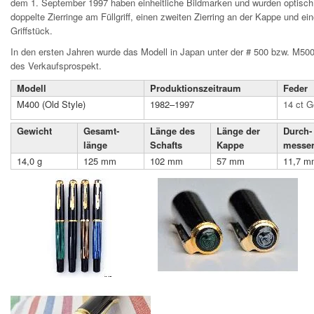
dem 1. September 1997 haben einheitliche Bildmarken und wurden optisch
doppelte Zierringe am Füllgriff, einen zweiten Zierring an der Kappe und ei
Griffstück.
In den ersten Jahren wurde das Modell in Japan unter der # 500 bzw. M500
des Verkaufsprospekt.
Modell
Produktions­zeit­raum
Feder
M400 (Old Style)
1982–1997
14 ct G
Gewicht
Gesamt­
Länge des
Länge der
Durch­
länge
Schafts
Kappe
messe
14,0 g
125 mm
102 mm
57 mm
11,7 m