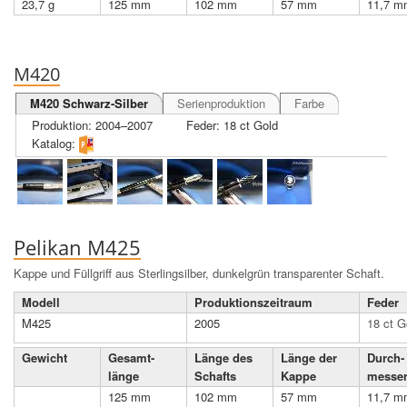
23,7 g
125 mm
102 mm
57 mm
11,7 m
M420
M420 Schwarz-Silber
Serienproduktion
Farbe
Produktion: 2004–2007
Feder: 18 ct Gold
Katalog:
Pelikan M425
Kappe und Füllgriff aus Sterlingsilber, dunkelgrün transparenter Schaft.
Modell
Produktions­zeit­raum
Feder
M425
2005
18 ct G
Gewicht
Gesamt­
Länge des
Länge der
Durch­
länge
Schafts
Kappe
messe
125 mm
102 mm
57 mm
11,7 m