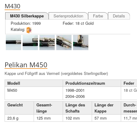
M430
M430 Silberkappe
Serienproduktion
Farbe
Details
Produktion: 1999
Feder: 18 ct Gold
Katalog:
Pelikan M450
Kappe und Füllgriff aus Vermeil (vergoldetes Sterlingsilber)
Modell
Produktions­zeit­raum
Feder
M450
1998–2001
18 ct G
2004–2006
Gewicht
Gesamt­
Länge des
Länge der
Durch­
länge
Schafts
Kappe
messe
23,6 g
125 mm
102 mm
57 mm
11,7 m