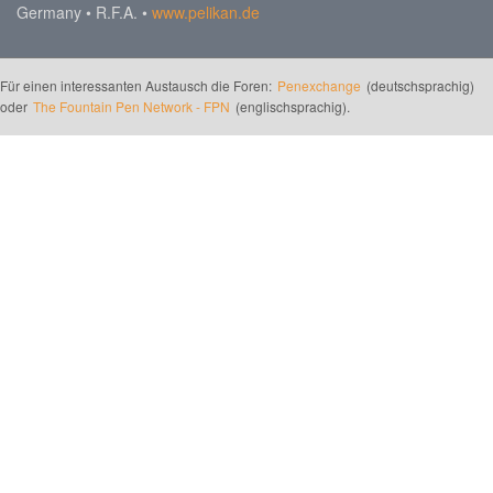
Germany • R.F.A. •
www.pelikan.de
Für einen interessanten Austausch die Foren:
Penexchange
(deutschsprachig)
oder
The Fountain Pen Network - FPN
(englischsprachig).