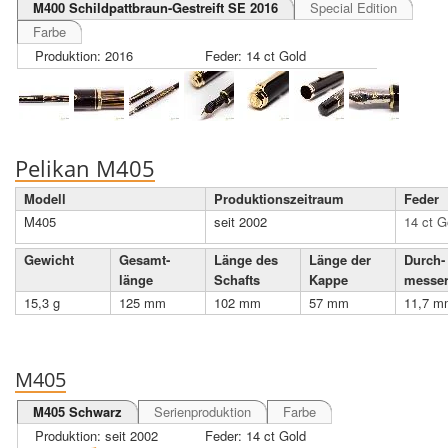
M400 Schildpattbraun-Gestreift SE 2016
Special Edition
Farbe
Produktion: 2016
Feder: 14 ct Gold
Pelikan M405
Modell
Produktions­zeit­raum
Feder
M405
seit 2002
14 ct G
Gewicht
Gesamt­
Länge des
Länge der
Durch­
länge
Schafts
Kappe
messe
15,3 g
125 mm
102 mm
57 mm
11,7 m
M405
M405 Schwarz
Serienproduktion
Farbe
Produktion: seit 2002
Feder: 14 ct Gold