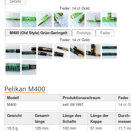
Details
Feder: 14 ct Gold
M400 (Old Style) Grün-Geringelt
Prototyp
Farbe
Feder: 14 ct Gold
Pelikan M400
Modell
Produktions­zeit­raum
Feder
M400
seit 09/1997
14 ct G
Gewicht
Gesamt­
Länge des
Länge der
Durch­
länge
Schafts
Kappe
messe
15,3 g
125 mm
102 mm
57 mm
11,7 m