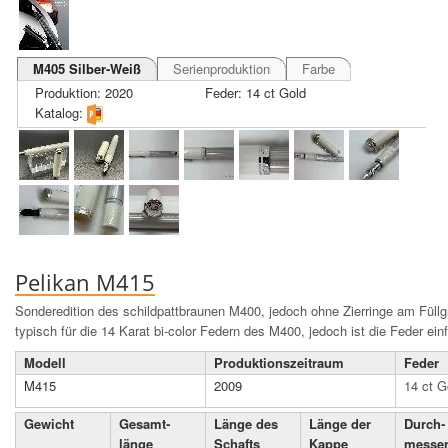
M405 Silber-Weiß
Serienproduktion
Farbe
Produktion: 2020
Feder: 14 ct Gold
Katalog:
Pelikan M415
Sonderedition des schildpattbraunen M400, jedoch ohne Zierringe am Füllgri
typisch für die 14 Karat bi-color Federn des M400, jedoch ist die Feder ein
Modell
Produktions­zeit­raum
Feder
M415
2009
14 ct G
Gewicht
Gesamt­
Länge des
Länge der
Durch­
länge
Schafts
Kappe
messe