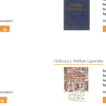
Se
A
Sp
formation!
Mi
B
1936 (ca.): Pelikan Liporello
So
Se
A
Sp
formation!
Mi