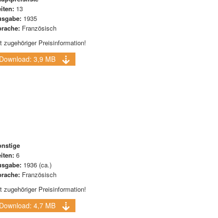
iten:
13
usgabe:
1935
rache:
Französisch
t zugehöriger Preisinformation!
Download: 3,9 MB
nstige
iten:
6
usgabe:
1936 (ca.)
rache:
Französisch
t zugehöriger Preisinformation!
Download: 4,7 MB