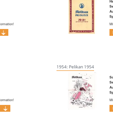
Ha
Se
A
Sp
formation!
Mi
1954: Pelikan 1954
Sc
Se
A
Sp
formation!
Mi
B