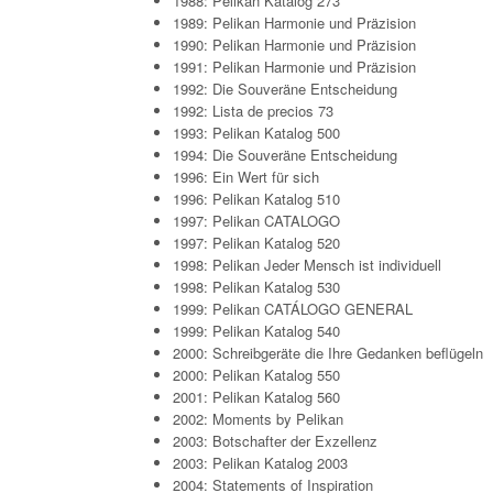
1988: Pelikan Katalog 273
1989: Pelikan Harmonie und Präzision
1990: Pelikan Harmonie und Präzision
1991: Pelikan Harmonie und Präzision
1992: Die Souveräne Entscheidung
1992: Lista de precios 73
1993: Pelikan Katalog 500
1994: Die Souveräne Entscheidung
1996: Ein Wert für sich
1996: Pelikan Katalog 510
1997: Pelikan CATALOGO
1997: Pelikan Katalog 520
1998: Pelikan Jeder Mensch ist individuell
1998: Pelikan Katalog 530
1999: Pelikan CATÁLOGO GENERAL
1999: Pelikan Katalog 540
2000: Schreibgeräte die Ihre Gedanken beflügeln
2000: Pelikan Katalog 550
2001: Pelikan Katalog 560
2002: Moments by Pelikan
2003: Botschafter der Exzellenz
2003: Pelikan Katalog 2003
2004: Statements of Inspiration