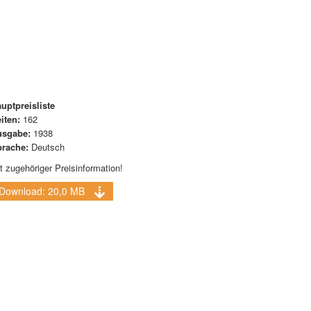
uptpreisliste
iten:
162
usgabe:
1938
rache:
Deutsch
t zugehöriger Preisinformation!
Download: 20,0 MB