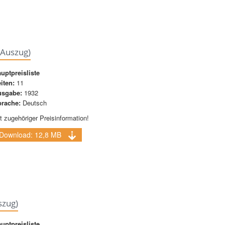
(Auszug)
uptpreisliste
iten:
11
usgabe:
1932
rache:
Deutsch
t zugehöriger Preisinformation!
Download: 12,8 MB
szug)
uptpreisliste