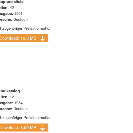
uptpreisliste
iten:
42
usgabe:
1951
rache:
Deutsch
t zugehöriger Preisinformation!
Download: 16,3 MB
hulkatalog
iten:
12
usgabe:
1954
rache:
Deutsch
t zugehöriger Preisinformation!
Download: 3,09 MB