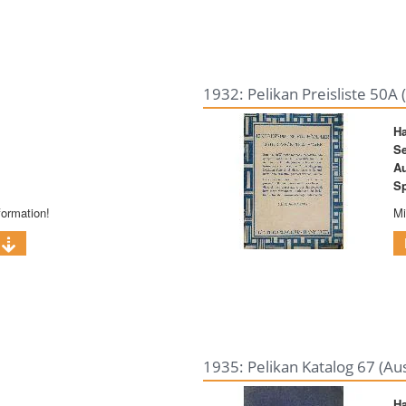
1932: Pelikan Preisliste 50A 
Ha
Se
A
Sp
formation!
Mi
1935: Pelikan Katalog 67 (Au
Ha