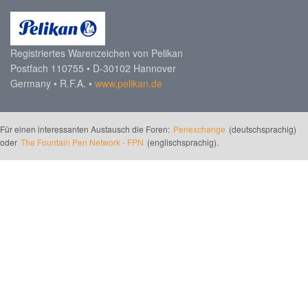
Registriertes Warenzeichen von Pelikan
Postfach 110755 • D-30102 Hannover
Germany • R.F.A. •
www.pelikan.de
Für einen interessanten Austausch die Foren:
Penexchange
(deutschsprachig)
oder
The Fountain Pen Network - FPN
(englischsprachig).