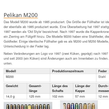
Pelikan M200
Das Modell M200 wurde ab 1985 produziert. Die Größe der Füllhalter ist i
der ebenfalls ab 1985 produziert wurde. Eine Überarbeitung hat 1997 statt
1997 werden als 'Old Style' bezeichnet. Nach 1997 wurde die Kappenkron
ein Zierring am Füllgriff hinzu. Die Modelle M200 haben eine Stahlfeder, d
Goldfeder. Einige identische Füllhalter gab es als M200 und M250 Modelle,
Unterscheidung in der Feder lag.
Neben Veränderungen am Logo vor 1997 (zwei Küken, geprägt) nach 1997 
und seit 2003 (ein Küken) sind Änderungen auch am Innenleben zu finden. 
unten.
Modell
Produktions­zeit­raum
Feder
M200
Stahl
Gewicht
Gesamt­
Länge des
Länge der
Durch­
länge
Schafts
Kappe
messe
14,0 g
125 mm
102 mm
57 mm
12 mm