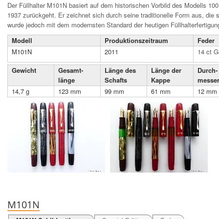
Der Füllhalter M101N basiert auf dem historischen Vorbild des Modells 10
1937 zurückgeht. Er zeichnet sich durch seine traditionelle Form aus, die so
wurde jedoch mit dem modernsten Standard der heutigen Füllhalterfertigung
Modell
Produktions­zeit­raum
Feder
M101N
2011
14 ct G
Gewicht
Gesamt­
Länge des
Länge der
Durch­
länge
Schafts
Kappe
messe
14,7 g
123 mm
99 mm
61 mm
12 mm
M101N